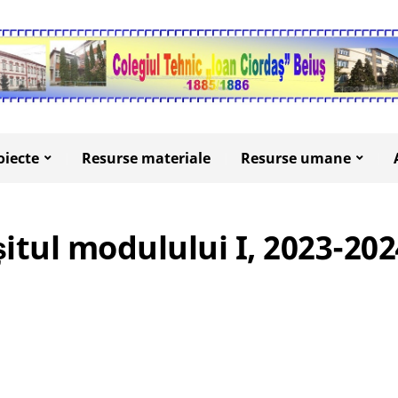
oiecte
Resurse materiale
Resurse umane
rșitul modulului I, 2023-20