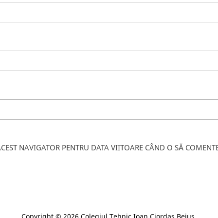
 ACEST NAVIGATOR PENTRU DATA VIITOARE CÂND O SĂ COMENTE
Copyright © 2026 Colegiul Tehnic Ioan Ciordas Beius.