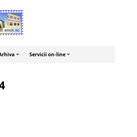
Arhiva
Servicii on-line
24