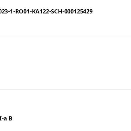
2023-1-RO01-KA122-SCH-000125429
I-a B