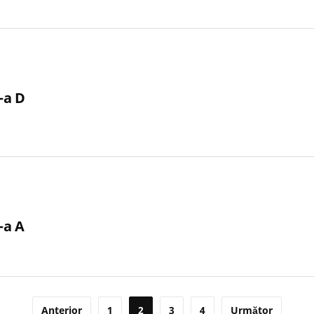
-a D
-a A
Anterior
1
2
3
4
Următor